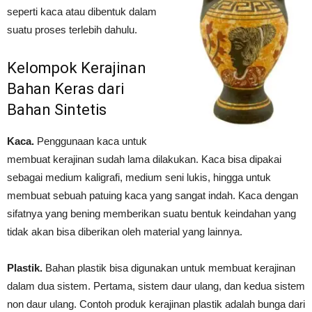
seperti kaca atau dibentuk dalam
suatu proses terlebih dahulu.
Kelompok Kerajinan
Bahan Keras dari
Bahan Sintetis
Kaca.
Penggunaan kaca untuk
membuat kerajinan sudah lama dilakukan. Kaca bisa dipakai
sebagai medium kaligrafi, medium seni lukis, hingga untuk
membuat sebuah patuing kaca yang sangat indah. Kaca dengan
sifatnya yang bening memberikan suatu bentuk keindahan yang
tidak akan bisa diberikan oleh material yang lainnya.
Plastik.
Bahan plastik bisa digunakan untuk membuat kerajinan
dalam dua sistem. Pertama, sistem daur ulang, dan kedua sistem
non daur ulang. Contoh produk kerajinan plastik adalah bunga dari