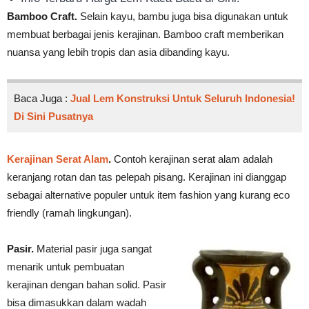
Bamboo Craft.
Selain kayu, bambu juga bisa digunakan untuk
membuat berbagai jenis kerajinan. Bamboo craft memberikan
nuansa yang lebih tropis dan asia dibanding kayu.
Baca Juga :
Jual Lem Konstruksi Untuk Seluruh Indonesia!
Di Sini Pusatnya
Kerajinan Serat Alam
.
Contoh kerajinan serat alam adalah
keranjang rotan dan tas pelepah pisang. Kerajinan ini dianggap
sebagai alternative populer untuk item fashion yang kurang eco
friendly (ramah lingkungan).
Pasir.
Material pasir juga sangat
menarik untuk pembuatan
kerajinan dengan bahan solid. Pasir
bisa dimasukkan dalam wadah