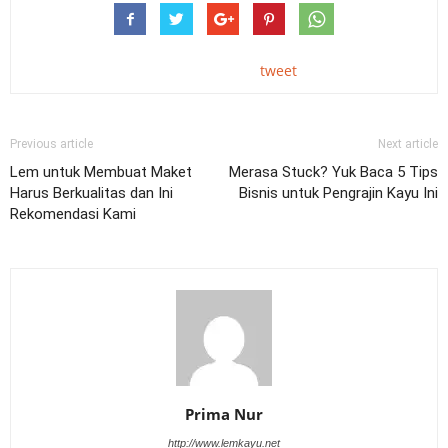
tweet
Previous article
Next article
Lem untuk Membuat Maket
Merasa Stuck? Yuk Baca 5 Tips
Harus Berkualitas dan Ini
Bisnis untuk Pengrajin Kayu Ini
Rekomendasi Kami
Prima Nur
http://www.lemkayu.net