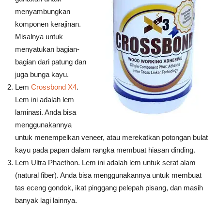
menyambungkan
komponen kerajinan.
Misalnya untuk
menyatukan bagian-
bagian dari patung dan
juga bunga kayu.
Lem
Crossbond X4
.
Lem ini adalah lem
laminasi. Anda bisa
menggunakannya
untuk menempelkan veneer, atau merekatkan potongan bulat
kayu pada papan dalam rangka membuat hiasan dinding.
Lem Ultra Phaethon. Lem ini adalah lem untuk serat alam
(natural fiber). Anda bisa menggunakannya untuk membuat
tas eceng gondok, ikat pinggang pelepah pisang, dan masih
banyak lagi lainnya.