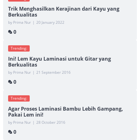
Trik Menghasilkan Kerajinan dari Kayu yang
Berkualitas
by Prima Nur
|
20 January 2022
0
Trending:
Ini! Lem Kayu Laminasi untuk Gitar yang
Berkualitas
by Prima Nur
|
21 September 2016
0
Trending:
Agar Proses Laminasi Bambu Lebih Gampang,
Pakai Lem ini!
by Prima Nur
|
28 October 2016
0