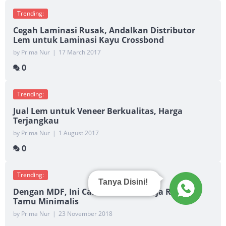
Trending:
Cegah Laminasi Rusak, Andalkan Distributor
Lem untuk Laminasi Kayu Crossbond
by Prima Nur
|
17 March 2017
0
Trending:
Jual Lem untuk Veneer Berkualitas, Harga
Terjangkau
by Prima Nur
|
1 August 2017
0
Trending:
Tanya Disini!
Dengan MDF, Ini Cara Membuat Meja Ruang
Tamu Minimalis
by Prima Nur
|
23 November 2018