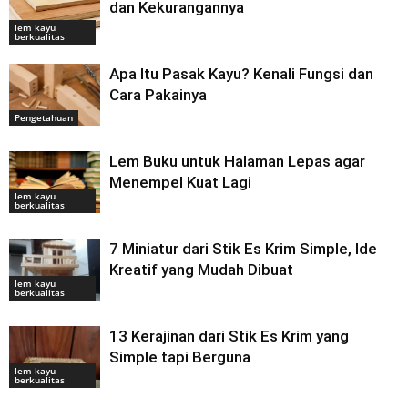
dan Kekurangannya
lem kayu
berkualitas
Apa Itu Pasak Kayu? Kenali Fungsi dan
Cara Pakainya
Pengetahuan
Lem Buku untuk Halaman Lepas agar
Menempel Kuat Lagi
lem kayu
berkualitas
7 Miniatur dari Stik Es Krim Simple, Ide
Kreatif yang Mudah Dibuat
lem kayu
berkualitas
13 Kerajinan dari Stik Es Krim yang
Simple tapi Berguna
lem kayu
berkualitas