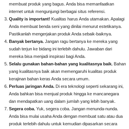
membuat produk yang bagus. Anda bisa memanfaatkan
internet untuk mengunjungi berbagai situs referensi.
Quality is important!
Kualitas harus Anda utamakan. Apalagi
Anda membuat benda seni yang dinilai menurut estetikanya.
Pastikanlah mengerjakan produk Anda sebaik-baiknya.
Banyak bertanya.
Jangan ragu bertanya ke mereka yang
sudah terjun ke bidang ini terlebih dahulu. Jawaban dari
mereka bisa menjadi inspirasi bagi Anda.
Selalu gunakan bahan-bahan yang kualitasnya baik.
Bahan
yang kualitasnya baik akan memengaruhi kualitas produk
kerajinan bahan keras Anda secara umum.
Perluas jaringan Anda.
Di era teknologi seperti sekarang ini,
Anda bahkan bisa menjual produk hingga ke mancanegara
dan mendapatkan uang dalam jumlah yang lebih banyak.
Segera coba.
Yuk, segera coba. Jangan menunda-nunda.
Anda bisa mulai usaha Anda dengan membuat satu atau dua
produk terlebih dahulu untuk kemudian dipasarkan secara