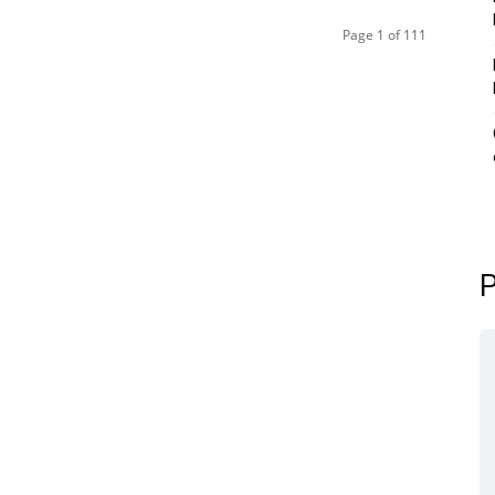
Page 1 of 111
P