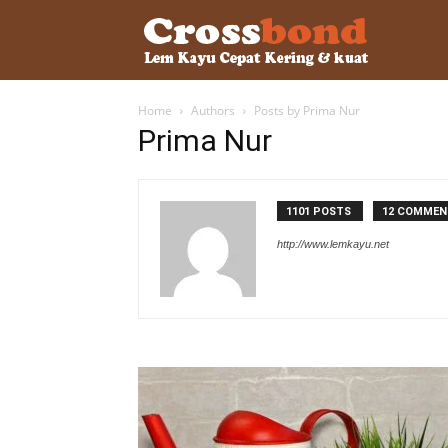
lemkayu.ne
Home
Authors
Posts by Prima Nur
–
Prima Nur
Lem
1101 POSTS
12 COMMEN
http://www.lemkayu.net
Kayu,
HPL,
Kertas,