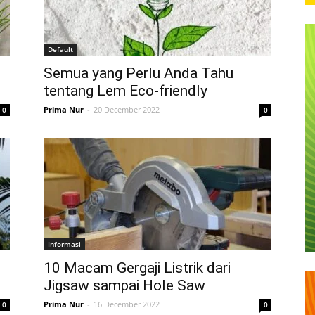
Default
Semua yang Perlu Anda Tahu
tentang Lem Eco-friendly
Prima Nur
-
20 December 2022
0
0
Informasi
10 Macam Gergaji Listrik dari
Jigsaw sampai Hole Saw
Prima Nur
-
16 December 2022
0
0