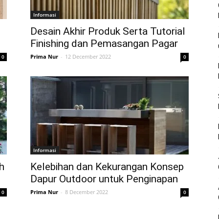
Informasi
Desain Akhir Produk Serta Tutorial
Finishing dan Pemasangan Pagar
Prima Nur
-
12 December 2022
0
0
Informasi
h
Kelebihan dan Kekurangan Konsep
Dapur Outdoor untuk Penginapan
Prima Nur
-
8 December 2022
0
0