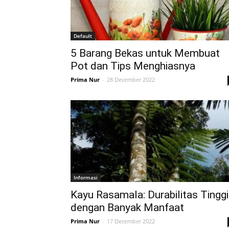
Vinyl
Default
5 Barang Bekas untuk Membuat
Pot dan Tips Menghiasnya
Cepat
Prima Nur
-
28 December 2022
Kering,
Kuat
Informasi
Kayu Rasamala: Durabilitas Tinggi
&
dengan Banyak Manfaat
Prima Nur
-
17 December 2022