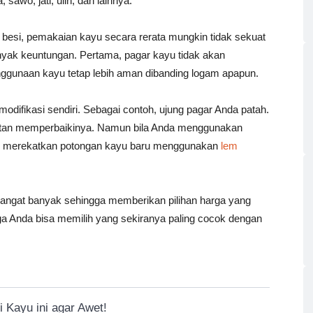
sawo, jati, ulin, dan lainnya.
besi, pemakaian kayu secara rerata mungkin tidak sekuat
yak keuntungan. Pertama, pagar kayu tidak akan
ggunaan kayu tetap lebih aman dibanding logam apapun.
imodifikasi sendiri. Sebagai contoh, ujung pagar Anda patah.
litan memperbaikinya. Namun bila Anda menggunakan
n merekatkan potongan kayu baru menggunakan
lem
 sangat banyak sehingga memberikan pilihan harga yang
gga Anda bisa memilih yang sekiranya paling cocok dengan
 Kayu ini agar Awet!