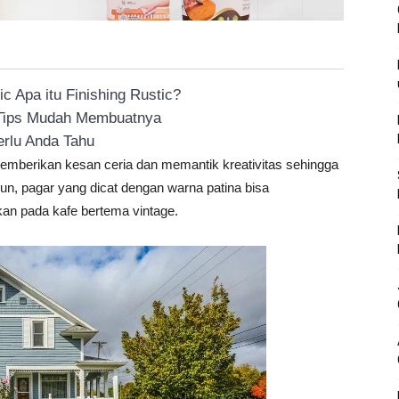
 Apa itu Finishing Rustic?
 Tips Mudah Membuatnya
rlu Anda Tahu
memberikan kesan ceria dan memantik kreativitas sehingga
un, pagar yang dicat dengan warna patina bisa
kan pada kafe bertema vintage.