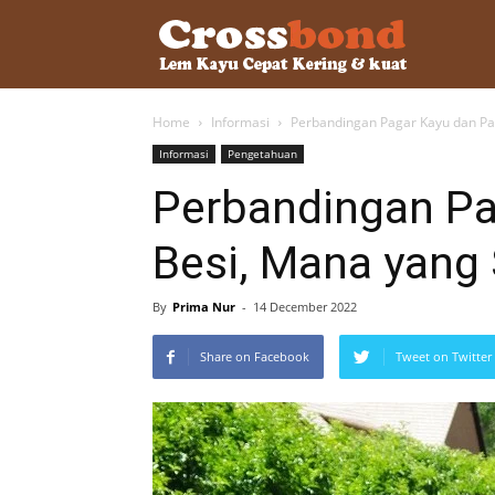
lemkayu.ne
Home
Informasi
Perbandingan Pagar Kayu dan Pag
–
Informasi
Pengetahuan
Perbandingan Pa
Lem
Besi, Mana yang 
Kayu,
By
Prima Nur
-
14 December 2022
Share on Facebook
Tweet on Twitter
HPL,
Kertas,