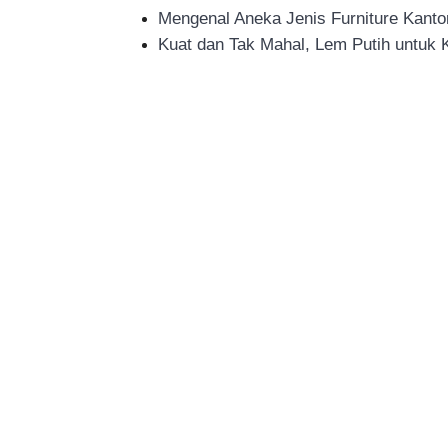
Mengenal Aneka Jenis Furniture Kant
Kuat dan Tak Mahal, Lem Putih untuk K