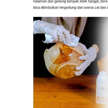
halaman dan gedung tampak lebih hangat, bersah
Tahan
bisa ditimbulkan tergantung dari warna cat dan 
Lama