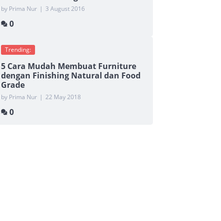
by Prima Nur
|
3 August 2016
0
Trending:
5 Cara Mudah Membuat Furniture
dengan Finishing Natural dan Food
Grade
by Prima Nur
|
22 May 2018
0