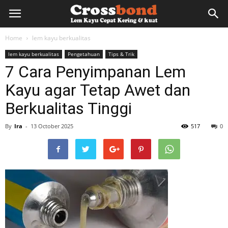
lemkayu.net
Home
lem kayu berkualitas
lem kayu berkualitas
Pengetahuan
Tips & Trik
–
7 Cara Penyimpanan Lem
Kayu agar Tetap Awet dan
Lem
Berkualitas Tinggi
By
Ira
-
13 October 2025
517
0
Kayu,
HPL,
Kertas,