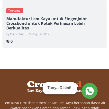
Trending:
Manufaktur Lem Kayu untuk Finger Joint
Crossbond untuk Kotak Perhiasan Lebih
Berkualitas
by Prima Nur
|
26 August 2017
0
Tanya Disini!
Lem Kayu Crossbond merupakan lem kayu berbahan dasar air
(water based) yang aman dan ramah lingkungan tidak