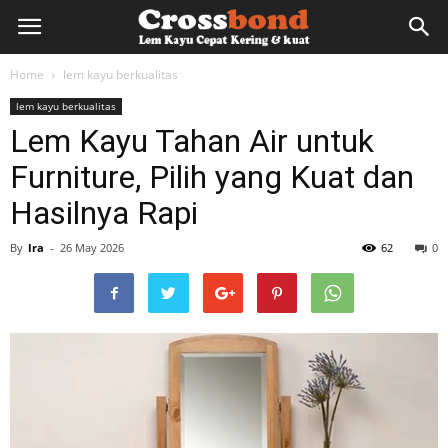
lemkayu.net
Home
lem kayu berkualitas
lem kayu berkualitas
–
Lem Kayu Tahan Air untuk
Furniture, Pilih yang Kuat dan
Lem
Hasilnya Rapi
By
Ira
-
26 May 2026
62
0
Kayu,
HPL,
Kertas,