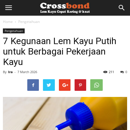
lemkayu.net
Home
Pengetahuan
Pengetahuan
–
7 Kegunaan Lem Kayu Putih
untuk Berbagai Pekerjaan
Lem
Kayu
By
Ira
-
7 March 2026
211
0
Kayu,
HPL,
Kertas,