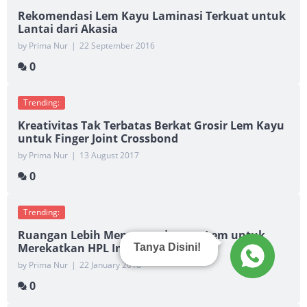
Rekomendasi Lem Kayu Laminasi Terkuat untuk
Lantai dari Akasia
by Prima Nur
|
22 September 2016
0
Trending:
Kreativitas Tak Terbatas Berkat Grosir Lem Kayu
untuk Finger Joint Crossbond
by Prima Nur
|
13 August 2017
0
Trending:
Ruangan Lebih Menawan dengan Lem untuk
Merekatkan HPL Interior
Tanya Disini!
by Prima Nur
|
22 January 2018
0