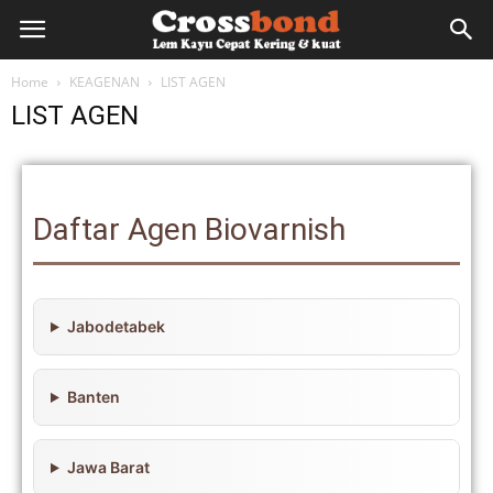
lemkayu.net
Home
KEAGENAN
LIST AGEN
LIST AGEN
–
Lem
Daftar Agen Biovarnish
Kayu,
Jabodetabek
HPL,
Banten
Jawa Barat
Kertas,