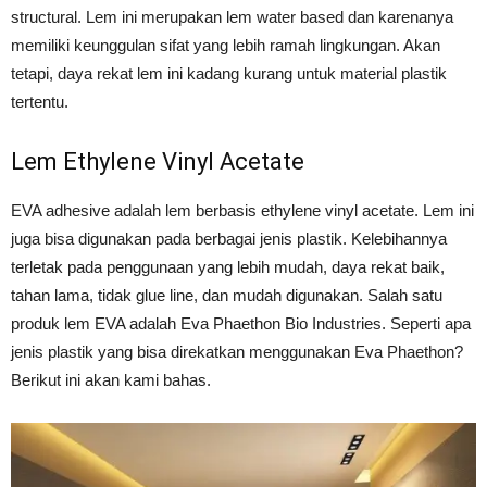
structural. Lem ini merupakan lem water based dan karenanya
memiliki keunggulan sifat yang lebih ramah lingkungan. Akan
tetapi, daya rekat lem ini kadang kurang untuk material plastik
tertentu.
Lem Ethylene Vinyl Acetate
EVA adhesive adalah lem berbasis ethylene vinyl acetate. Lem ini
juga bisa digunakan pada berbagai jenis plastik. Kelebihannya
terletak pada penggunaan yang lebih mudah, daya rekat baik,
tahan lama, tidak glue line, dan mudah digunakan. Salah satu
produk lem EVA adalah Eva Phaethon Bio Industries. Seperti apa
jenis plastik yang bisa direkatkan menggunakan Eva Phaethon?
Berikut ini akan kami bahas.