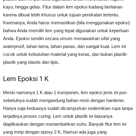
kayu, hingga gelas. Fitur dalam lem epoksi kadang berlainan
karena dibuat lebih khusus untuk tujuan perekatan tertentu.
Karenanya, Anda harus memastikan (bila menggunakan epoksi)
bahwa Anda memilih lem yang tepat digunakan untuk keperluan
Anda. Epoksi sendiri secara umum menawarkan sifat yang
waterproof, tahan lama, tahan panas, dan sangat kuat. Lem ini
cocok untuk kebutuhan material yang keras, dan bukan plastik-
plastik yang elastis dan tipis.
Lem Epoksi 1 K
Meski namanya 1 K atau 1 komponen, lem epoksi jenis ini pun
sebetulnya sudah mengandung bahan resin dengan hardener.
Hanya saja keduanya sudah dicampurkan sedemikian rupa tanpa
terjadinya proses curing. Lem untuk plastik ini biasanya
diaplikasikan dengan menambahkan suhu. Banyak fitur lem ini
yang mirip dengan epoxy 2 K. Namun ada juga yang