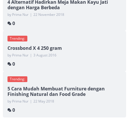
4 Alternatif Hadirkan Meja Makan Kayu Jati
dengan Harga Berbeda
by Prima Nur
|
22 November 2018
0
Trending:
Crossbond X 4 250 gram
by Prima Nur
|
3 August 2016
0
Trending:
5 Cara Mudah Membuat Furniture dengan
Finishing Natural dan Food Grade
by Prima Nur
|
22 May 2018
0