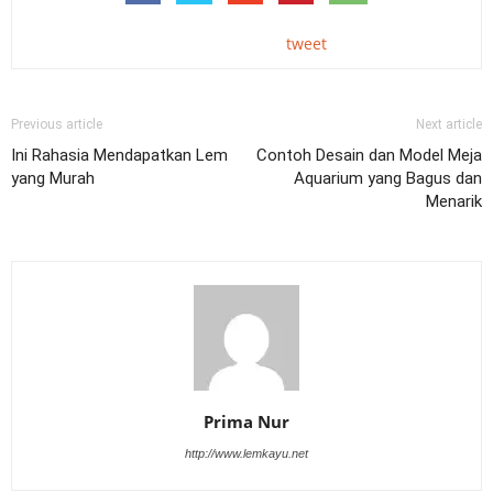
tweet
Previous article
Next article
Ini Rahasia Mendapatkan Lem
Contoh Desain dan Model Meja
yang Murah
Aquarium yang Bagus dan
Menarik
Prima Nur
http://www.lemkayu.net