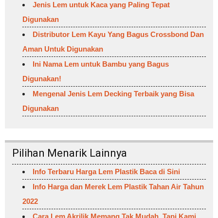
Jenis Lem untuk Kaca yang Paling Tepat
Digunakan
Distributor Lem Kayu Yang Bagus Crossbond Dan
Aman Untuk Digunakan
Ini Nama Lem untuk Bambu yang Bagus
Digunakan!
Mengenal Jenis Lem Decking Terbaik yang Bisa
Digunakan
Pilihan Menarik Lainnya
Info Terbaru Harga Lem Plastik Baca di Sini
Info Harga dan Merek Lem Plastik Tahan Air Tahun
2022
Cara Lem Akrilik Memang Tak Mudah, Tapi Kami