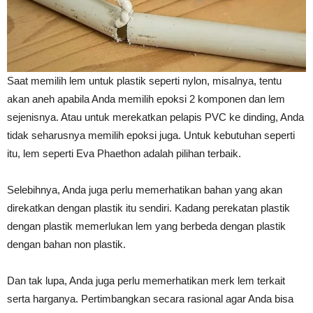
Saat memilih lem untuk plastik seperti nylon, misalnya, tentu
akan aneh apabila Anda memilih epoksi 2 komponen dan lem
sejenisnya. Atau untuk merekatkan pelapis PVC ke dinding, Anda
tidak seharusnya memilih epoksi juga. Untuk kebutuhan seperti
itu, lem seperti Eva Phaethon adalah pilihan terbaik.
Selebihnya, Anda juga perlu memerhatikan bahan yang akan
direkatkan dengan plastik itu sendiri. Kadang perekatan plastik
dengan plastik memerlukan lem yang berbeda dengan plastik
dengan bahan non plastik.
Dan tak lupa, Anda juga perlu memerhatikan merk lem terkait
serta harganya. Pertimbangkan secara rasional agar Anda bisa