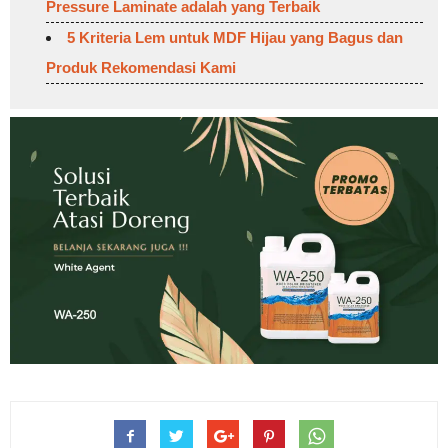
Pressure Laminate adalah yang Terbaik
5 Kriteria Lem untuk MDF Hijau yang Bagus dan
Produk Rekomendasi Kami