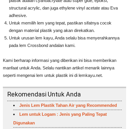
plastik adalah cyanoacrylate atau super glue, epoksi,
structural acrylic, dan juga ethylene vinyl acetate atau Eva
adhesive.
Untuk memilih lem yang tepat, pastikan sifatnya cocok
dengan material plastik yang akan direkatkan.
Untuk urusan lem kayu, Anda selalu bisa menyerahkannya
pada lem Crossbond andalan kami.
Kami berharap informasi yang diberikan ini bisa memberikan
manfaat untuk Anda. Selalu nantikan artikel menarik lainnya
seperti mengenai lem untuk plastik ini di lemkayu.net.
Rekomendasi Untuk Anda
Jenis Lem Plastik Tahan Air yang Recommended
Lem untuk Logam : Jenis yang Paling Tepat
Digunakan