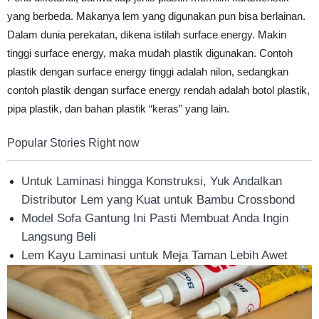
yang berbeda. Makanya lem yang digunakan pun bisa berlainan.
Dalam dunia perekatan, dikena istilah surface energy. Makin
tinggi surface energy, maka mudah plastik digunakan. Contoh
plastik dengan surface energy tinggi adalah nilon, sedangkan
contoh plastik dengan surface energy rendah adalah botol plastik,
pipa plastik, dan bahan plastik “keras” yang lain.
Popular Stories Right now
Untuk Laminasi hingga Konstruksi, Yuk Andalkan
Distributor Lem yang Kuat untuk Bambu Crossbond
Model Sofa Gantung Ini Pasti Membuat Anda Ingin
Langsung Beli
Lem Kayu Laminasi untuk Meja Taman Lebih Awet