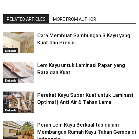
RELATED ARTICLES
MORE FROM AUTHOR
Cara Membuat Sambungan 3 Kayu yang
Kuat dan Presisi
Default
Lem Kayu untuk Laminasi Papan yang
Rata dan Kuat
Default
Perekat Kayu Super Kuat untuk Laminasi
Optimal | Anti Air & Tahan Lama
Default
Peran Lem Kayu Berkualitas dalam
Membangun Rumah Kayu Tahan Gempa di
Indonesia