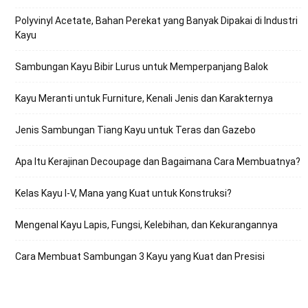
Polyvinyl Acetate, Bahan Perekat yang Banyak Dipakai di Industri
Kayu
Sambungan Kayu Bibir Lurus untuk Memperpanjang Balok
Kayu Meranti untuk Furniture, Kenali Jenis dan Karakternya
Jenis Sambungan Tiang Kayu untuk Teras dan Gazebo
Apa Itu Kerajinan Decoupage dan Bagaimana Cara Membuatnya?
Kelas Kayu I-V, Mana yang Kuat untuk Konstruksi?
Mengenal Kayu Lapis, Fungsi, Kelebihan, dan Kekurangannya
Cara Membuat Sambungan 3 Kayu yang Kuat dan Presisi