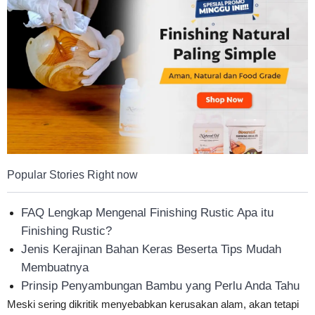
Tahan
Lama
Popular Stories Right now
FAQ Lengkap Mengenal Finishing Rustic Apa itu
Finishing Rustic?
Jenis Kerajinan Bahan Keras Beserta Tips Mudah
Membuatnya
Prinsip Penyambungan Bambu yang Perlu Anda Tahu
Meski sering dikritik menyebabkan kerusakan alam, akan tetapi