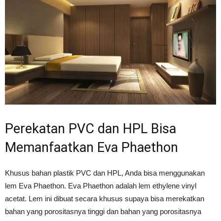
Perekatan PVC dan HPL Bisa
Memanfaatkan Eva Phaethon
Khusus bahan plastik PVC dan HPL, Anda bisa menggunakan
lem Eva Phaethon. Eva Phaethon adalah lem ethylene vinyl
acetat. Lem ini dibuat secara khusus supaya bisa merekatkan
bahan yang porositasnya tinggi dan bahan yang porositasnya