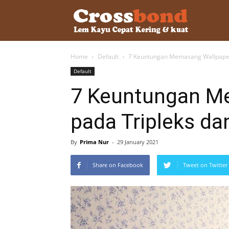
lemkayu.ne
Home
Default
7 Keuntungan Memasang Wallpaper
–
Default
7 Keuntungan M
Lem
pada Tripleks d
Kayu,
By
Prima Nur
-
29 January 2021
Share on Facebook
Tweet on Twitter
HPL,
Kertas,