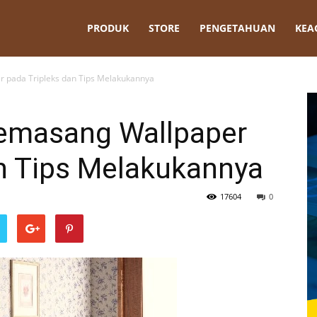
t
PRODUK
STORE
PENGETAHUAN
KEA
 pada Tripleks dan Tips Melakukannya
emasang Wallpaper
an Tips Melakukannya
17604
0