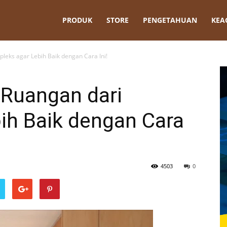
t
PRODUK
STORE
PENGETAHUAN
KEA
leks agar Lebih Baik dengan Cara Ini!
Ruangan dari
bih Baik dengan Cara
4503
0