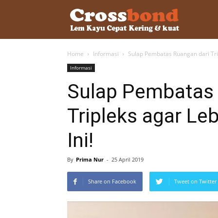
lemkayu.ne
Home
Informasi
Sulap Pembatas Ruangan dari Trip
–
Informasi
Sulap Pembatas 
Lem
Tripleks agar Le
Ini!
Kayu,
By
Prima Nur
-
25 April 2019
HPL,
Share on Facebook
Tweet on Twitter
Kertas,