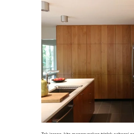
Vinyl
Cepat
Kering,
Kuat
&