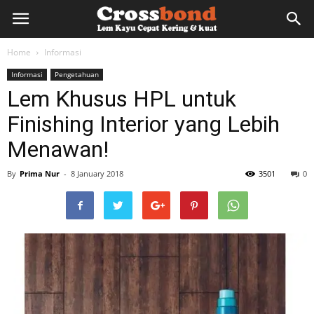
lemkayu.net
Home
Informasi
Informasi
Pengetahuan
–
Lem Khusus HPL untuk
Finishing Interior yang Lebih
Lem
Menawan!
By
Prima Nur
-
8 January 2018
3501
0
Kayu,
HPL,
Kertas,