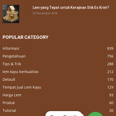
Lem yang Tepat untuk Kerajinan Stik Es Krim?
22 November 2016
POPULAR CATEGORY
Informasi
839
Pengetahuan
756
Tips & Trik
288
lem kayu berkualitas
212
Default
170
Tempat Jual Lem Kayu
129
Harga Lem
93
Produk
60
Tutorial
20