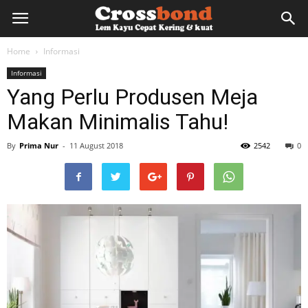
lemkayu.net
Home
Informasi
Informasi
–
Yang Perlu Produsen Meja
Makan Minimalis Tahu!
Lem
By
Prima Nur
-
11 August 2018
2542
0
Kayu,
HPL,
Kertas,