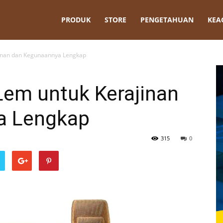
t
PRODUK
STORE
PENGETAHUAN
KEA
nan dan Kegunaannya Lengkap
m untuk Kerajinan
a Lengkap
315
0