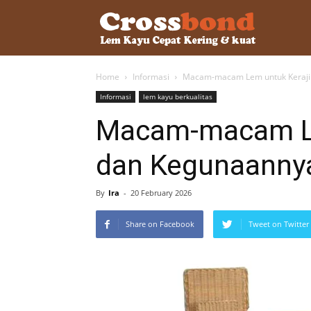
lemkayu.ne
Home
Informasi
Macam-macam Lem untuk Keraji
–
Informasi
lem kayu berkualitas
Macam-macam Le
Lem
dan Kegunaanny
Kayu,
By
Ira
-
20 February 2026
Share on Facebook
Tweet on Twitter
HPL,
Kertas,