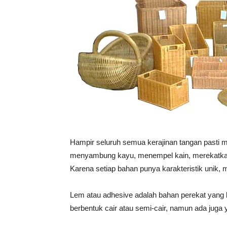
Vinyl
Cepat
Kering,
Hampir seluruh semua kerajinan tangan pasti m
menyambung kayu, menempel kain, merekatkan 
Kuat
Karena setiap bahan punya karakteristik unik
Lem atau adhesive adalah bahan perekat yang
&
berbentuk cair atau semi-cair, namun ada juga y