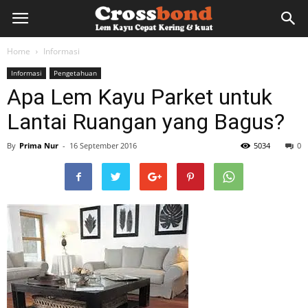
lemkayu.net
Home
Informasi
Informasi
Pengetahuan
–
Apa Lem Kayu Parket untuk
Lantai Ruangan yang Bagus?
Lem
By
Prima Nur
-
16 September 2016
5034
0
Kayu,
HPL,
Kertas,