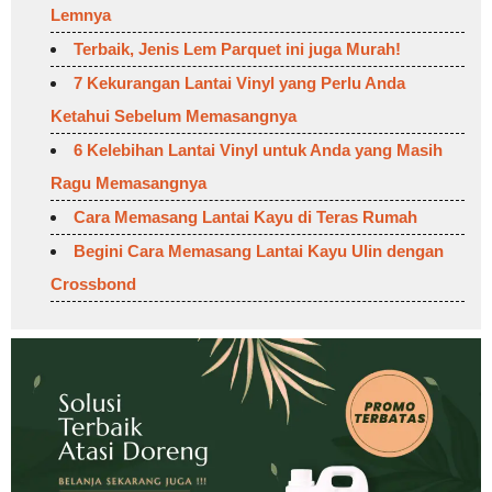
Lemnya
Terbaik, Jenis Lem Parquet ini juga Murah!
7 Kekurangan Lantai Vinyl yang Perlu Anda
Ketahui Sebelum Memasangnya
6 Kelebihan Lantai Vinyl untuk Anda yang Masih
Ragu Memasangnya
Cara Memasang Lantai Kayu di Teras Rumah
Begini Cara Memasang Lantai Kayu Ulin dengan
Crossbond