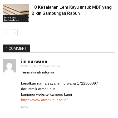
10 Kesalahan Lem Kayu untuk MDF yang
Bikin Sambungan Rapuh
lem kayu
berkualitas
1 COMMENT
iin nurwana
22 December 2019 at 7:58 pm
Terimakasih infonya
kenalkan nama saya iin nurwana 1722500097
dari stmik atmaluhur
kunjungi website kampus kami
https://www.atmaluhur.ac.id/
Reply