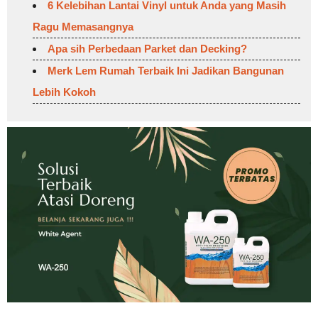
6 Kelebihan Lantai Vinyl untuk Anda yang Masih
Ragu Memasangnya
Apa sih Perbedaan Parket dan Decking?
Merk Lem Rumah Terbaik Ini Jadikan Bangunan
Lebih Kokoh