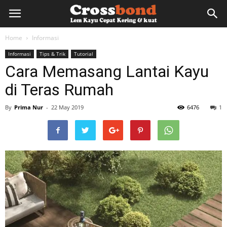
lemkayu.net
Home
Informasi
Informasi
Tips & Trik
Tutorial
–
Cara Memasang Lantai Kayu
di Teras Rumah
Lem
By
Prima Nur
-
22 May 2019
6476
1
Kayu,
HPL,
Kertas,