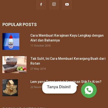
POPULAR POSTS
Cara Membuat Kerajinan Kayu Lengkap dengan
Alat dan Bahannya
11 October 2016
Tak Sulit, Ini Cara Membuat Keranjang Buah dari
Rotan
27 May 2018
Lem yang Tepat untuk Kerajinan Stik Es Krim?
Tanya Disini!
22 November 2016