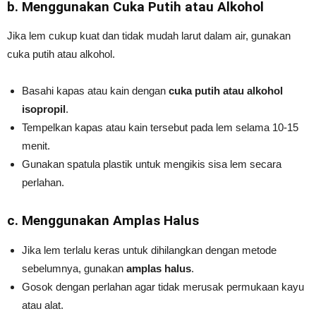
b. Menggunakan Cuka Putih atau Alkohol
Jika lem cukup kuat dan tidak mudah larut dalam air, gunakan
cuka putih atau alkohol.
Basahi kapas atau kain dengan
cuka putih atau alkohol
isopropil
.
Tempelkan kapas atau kain tersebut pada lem selama 10-15
menit.
Gunakan spatula plastik untuk mengikis sisa lem secara
perlahan.
c. Menggunakan Amplas Halus
Jika lem terlalu keras untuk dihilangkan dengan metode
sebelumnya, gunakan
amplas halus
.
Gosok dengan perlahan agar tidak merusak permukaan kayu
atau alat.