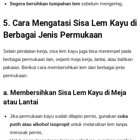
Segera bersihkan tumpahan lem
sebelum mengering.
5. Cara Mengatasi Sisa Lem Kayu di
Berbagai Jenis Permukaan
Selain peralatan kerja, sisa lem kayu juga bisa menempel pada
berbagai permukaan lain, seperti meja kerja, lantai, atau bahkan
pakaian. Berikut cara membersihkan lem dari berbagai jenis
permukaan:
a. Membersihkan Sisa Lem Kayu di Meja
atau Lantai
Jika permukaan kayu sudah dilapisi pernis, gunakan
cuka
putih atau alkohol isopropil
untuk melarutkan lem tanpa
merusak pernis.