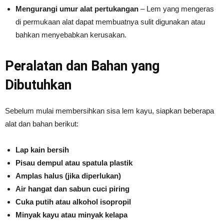
Mengurangi umur alat pertukangan
– Lem yang mengeras
di permukaan alat dapat membuatnya sulit digunakan atau
bahkan menyebabkan kerusakan.
Peralatan dan Bahan yang
Dibutuhkan
Sebelum mulai membersihkan sisa lem kayu, siapkan beberapa
alat dan bahan berikut:
Lap kain bersih
Pisau dempul atau spatula plastik
Amplas halus (jika diperlukan)
Air hangat dan sabun cuci piring
Cuka putih atau alkohol isopropil
Minyak kayu atau minyak kelapa