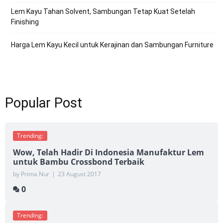
Lem Kayu Tahan Solvent, Sambungan Tetap Kuat Setelah
Finishing
Harga Lem Kayu Kecil untuk Kerajinan dan Sambungan Furniture
Popular Post
Trending:
Wow, Telah Hadir Di Indonesia Manufaktur Lem
untuk Bambu Crossbond Terbaik
by Prima Nur
|
23 August 2017
0
Trending: