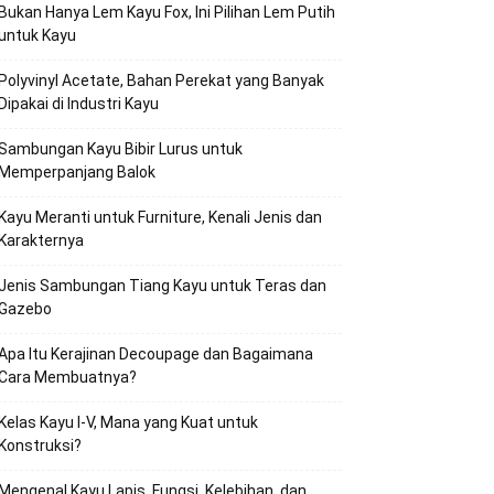
Bukan Hanya Lem Kayu Fox, Ini Pilihan Lem Putih
untuk Kayu
Polyvinyl Acetate, Bahan Perekat yang Banyak
Dipakai di Industri Kayu
Sambungan Kayu Bibir Lurus untuk
Memperpanjang Balok
Kayu Meranti untuk Furniture, Kenali Jenis dan
Karakternya
Jenis Sambungan Tiang Kayu untuk Teras dan
Gazebo
Apa Itu Kerajinan Decoupage dan Bagaimana
Cara Membuatnya?
Kelas Kayu I-V, Mana yang Kuat untuk
Konstruksi?
Mengenal Kayu Lapis, Fungsi, Kelebihan, dan