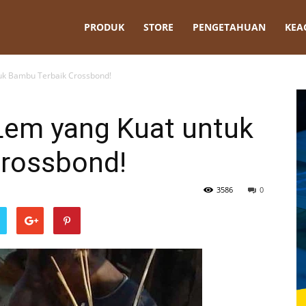
t
PRODUK
STORE
PENGETAHUAN
KEA
uk Bambu Terbaik Crossbond!
Lem yang Kuat untuk
rossbond!
3586
0