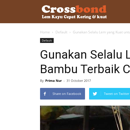
lemkayu.ne
Home
Default
Gunakan Selalu Lem yang Kuat unt
–
Default
Gunakan Selalu 
Lem
Bambu Terbaik C
Kayu,
By
Prima Nur
-
31 October 2017
Share on Facebook
Tweet on Twitter
HPL,
Kertas,