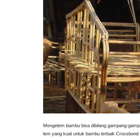
Vinyl
Cepat
Kering,
Kuat
&
Mengelem bambu bisa dibilang gampang-gampan
lem yang kuat untuk bambu terbaik Crossbond 