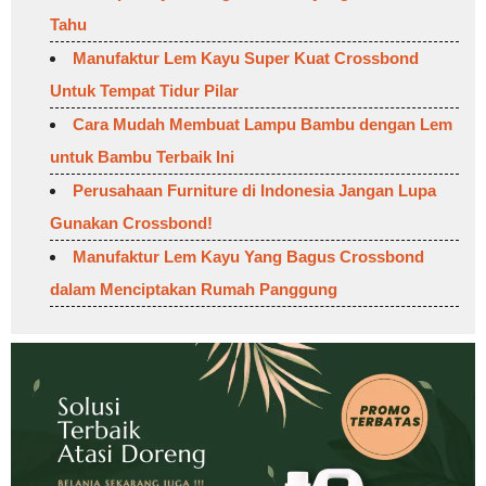
Tahu
Manufaktur Lem Kayu Super Kuat Crossbond
Untuk Tempat Tidur Pilar
Cara Mudah Membuat Lampu Bambu dengan Lem
untuk Bambu Terbaik Ini
Perusahaan Furniture di Indonesia Jangan Lupa
Gunakan Crossbond!
Manufaktur Lem Kayu Yang Bagus Crossbond
dalam Menciptakan Rumah Panggung