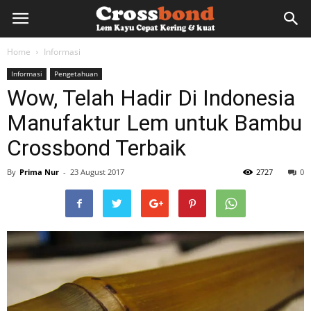
lemkayu.net
Home
Informasi
Informasi
Pengetahuan
–
Wow, Telah Hadir Di Indonesia
Manufaktur Lem untuk Bambu
Lem
Crossbond Terbaik
By
Prima Nur
-
23 August 2017
2727
0
Kayu,
HPL,
Kertas,