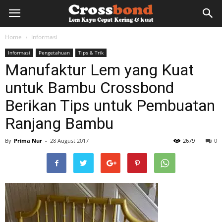
lemkayu.net
Home
Informasi
Informasi
Pengetahuan
Tips & Trik
–
Manufaktur Lem yang Kuat
untuk Bambu Crossbond
Lem
Berikan Tips untuk Pembuatan
Ranjang Bambu
Kayu,
By
Prima Nur
-
28 August 2017
2679
0
HPL,
Kertas,