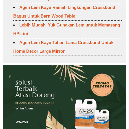
Agen Lem Kayu Ramah Lingkungan Crossbond
Bagus Untuk Barn Wood Table
Lebih Mudah, Yuk Gunakan Lem untuk Memasang
HPL ini
Agen Lem Kayu Tahan Lama Crossbond Untuk
Home Decor Large Mirror