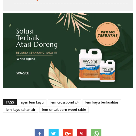
TAGS
agen lem kayu
lem crossbond x4
lem kayu berkualitas
lem kayu tahan air
lem untuk barn wood table