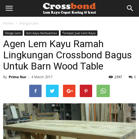
lemkayu.net
Home
Harga Lem
Harga Lem
lem kayu berkualitas
Tempat Jual Lem Kayu
–
Agen Lem Kayu Ramah
Lingkungan Crossbond Bagus
Lem
Untuk Barn Wood Table
By
Prima Nur
-
4 March 2017
2397
0
Kayu,
HPL,
Kertas,