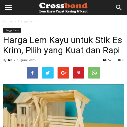
lemkayu.net
Home
Harga Lem
Harga Lem
–
Harga Lem Kayu untuk Stik Es
Krim, Pilih yang Kuat dan Rapi
Lem
By
Ira
-
13 June 2026
52
0
Kayu,
HPL,
Kertas,