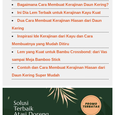
Bagaimana Cara Membuat Kerajinan Daun Kering?
Ini Dia Lem Terbaik untuk Kerajinan Kayu Kuat
Dua Cara Membuat Kerajinan Hiasan dari Daun
Kering
Inspirasi Ide Kerajinan dari Kayu dan Cara
Membuatnya yang Mudah Ditiru
Lem yang Kuat untuk Bambu Crossbond: dari Vas
sampai Meja Bamboo Stick
Contoh dan Cara Membuat Kerajinan Hiasan dari
Daun Kering Super Mudah