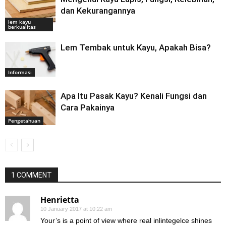
dan Kekurangannya
lem kayu
berkualitas
Lem Tembak untuk Kayu, Apakah Bisa?
Informasi
Apa Itu Pasak Kayu? Kenali Fungsi dan
Cara Pakainya
Pengetahuan
1 COMMENT
Henrietta
10 January 2017 at 10:22 am
Your’s is a point of view where real inlintegelce shines