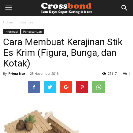
lemkayu.net
Home
Informasi
Informasi
Pengetahuan
–
Cara Membuat Kerajinan Stik
Es Krim (Figura, Bunga, dan
Lem
Kotak)
By
Prima Nur
-
25 November 2016
27117
1
Kayu,
HPL,
Kertas,