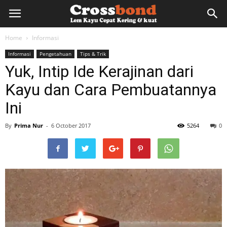
lemkayu.net
Home
Informasi
Informasi
Pengetahuan
Tips & Trik
–
Yuk, Intip Ide Kerajinan dari
Kayu dan Cara Pembuatannya
Lem
Ini
By
Prima Nur
-
6 October 2017
5264
0
Kayu,
HPL,
Kertas,