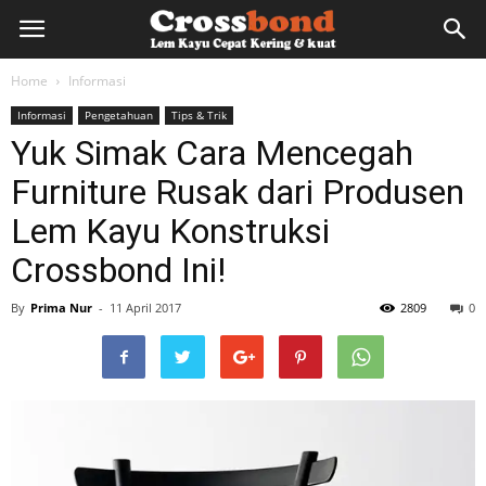
lemkayu.net
Home
Informasi
Informasi
Pengetahuan
Tips & Trik
–
Yuk Simak Cara Mencegah
Furniture Rusak dari Produsen
Lem
Lem Kayu Konstruksi
Crossbond Ini!
Kayu,
By
Prima Nur
-
11 April 2017
2809
0
HPL,
Kertas,