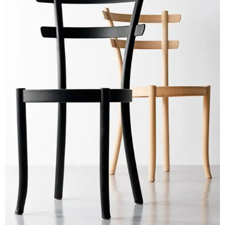
Vinyl
Cepat
Kering,
Kuat
&