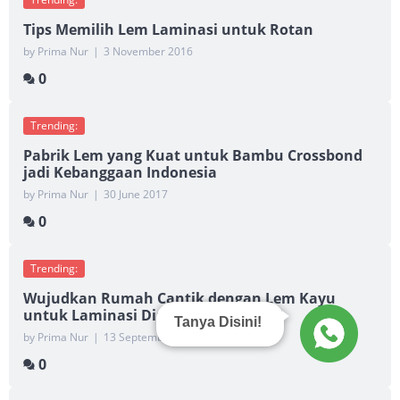
Tips Memilih Lem Laminasi untuk Rotan
by Prima Nur
|
3 November 2016
0
Trending:
Pabrik Lem yang Kuat untuk Bambu Crossbond
jadi Kebanggaan Indonesia
by Prima Nur
|
30 June 2017
0
Trending:
Wujudkan Rumah Cantik dengan Lem Kayu
untuk Laminasi Dinding Terbaik!
Tanya Disini!
by Prima Nur
|
13 September 2016
0