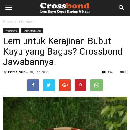
lemkayu.net
Home
Informasi
Informasi
Pengetahuan
–
Lem untuk Kerajinan Bubut
Kayu yang Bagus? Crossbond
Lem
Jawabannya!
By
Prima Nur
-
30 June 2018
3841
0
Kayu,
HPL,
Kertas,