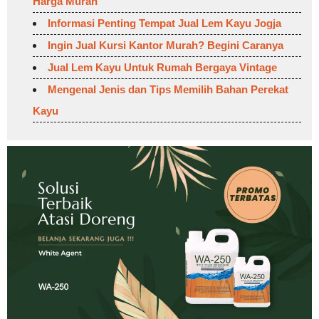
Harga Murah
Informasi Penting Tempat Jual Lem Kayu Jogja
Ingin Jual Kursi Kantor Murah? Begini Caranya
Jual Lem Kayu Untuk Rumah Bergaya Vintage
Mengenal Jenis dan Tips Memilih Bahan Perekat
Kayu