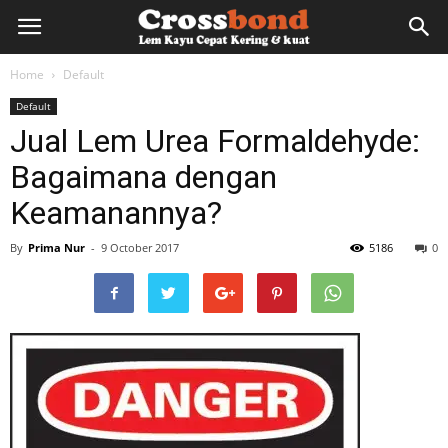
lemkayu.net
Home
Default
Default
–
Jual Lem Urea Formaldehyde:
Bagaimana dengan
Lem
Keamanannya?
By
Prima Nur
-
9 October 2017
5186
0
Kayu,
HPL,
Kertas,