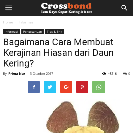
lemkayu.net
Home
Informasi
Informasi
Pengetahuan
Tips & Trik
–
Bagaimana Cara Membuat
Kerajinan Hiasan dari Daun
Lem
Kering?
By
Prima Nur
-
3 October 2017
46216
0
Kayu,
HPL,
Kertas,