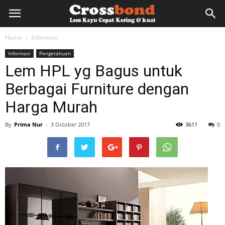
lemkayu.net
Home
Informasi
Informasi
Pengetahuan
–
Lem HPL yg Bagus untuk
Berbagai Furniture dengan
Lem
Harga Murah
By
Prima Nur
-
3 October 2017
3611
0
Kayu,
HPL,
Kertas,