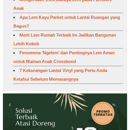
Anak
Apa Lem Kayu Parket untuk Lantai Ruangan yang
Bagus?
Merk Lem Rumah Terbaik Ini Jadikan Bangunan
Lebih Kokoh
Fenomena ‘Ngelem’ dan Pentingnya Lem Aman
untuk Mainan Anak Crossbond
7 Kekurangan Lantai Vinyl yang Perlu Anda
Ketahui Sebelum Memasangnya