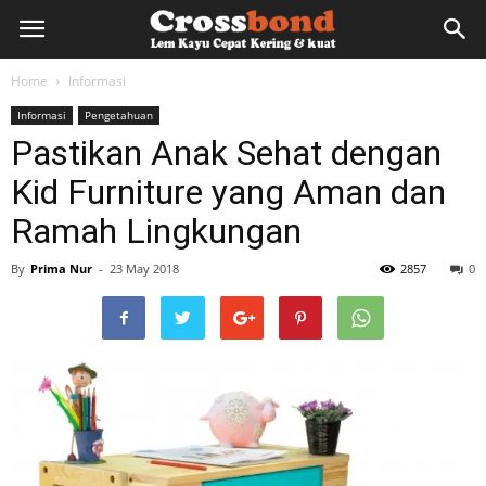
lemkayu.net
Home
Informasi
Informasi
Pengetahuan
–
Pastikan Anak Sehat dengan
Kid Furniture yang Aman dan
Lem
Ramah Lingkungan
By
Prima Nur
-
23 May 2018
2857
0
Kayu,
HPL,
Kertas,