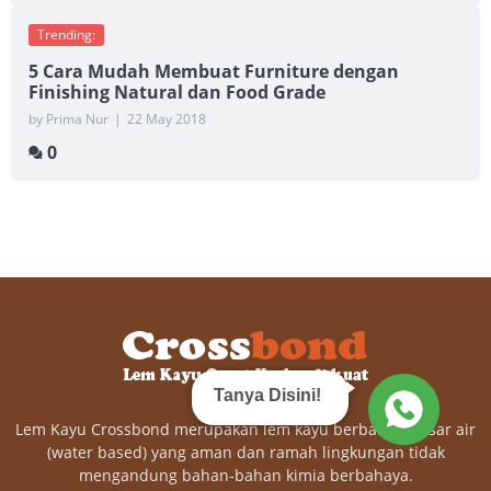
Trending:
5 Cara Mudah Membuat Furniture dengan
Finishing Natural dan Food Grade
by Prima Nur
|
22 May 2018
0
Tanya Disini!
Lem Kayu Crossbond merupakan lem kayu berbahan dasar air
(water based) yang aman dan ramah lingkungan tidak
mengandung bahan-bahan kimia berbahaya.