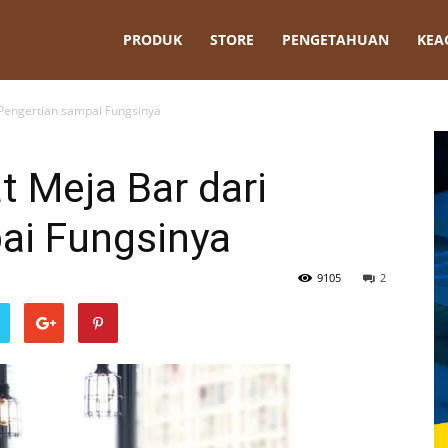
t
PRODUK
STORE
PENGETAHUAN
KEA
 Pengertian sampai Fungsinya
t Meja Bar dari
ai Fungsinya
9105
2