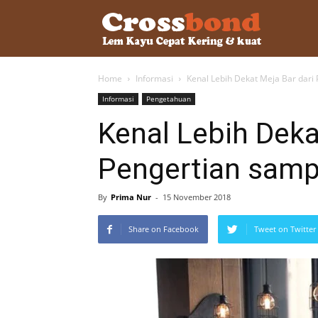
lemkayu.ne
Home
Informasi
Kenal Lebih Dekat Meja Bar dari
–
Informasi
Pengetahuan
Kenal Lebih Deka
Lem
Pengertian samp
Kayu,
By
Prima Nur
-
15 November 2018
Share on Facebook
Tweet on Twitter
HPL,
Kertas,