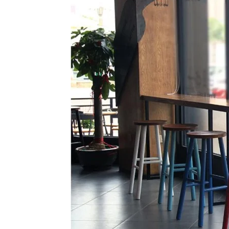
Vinyl
Cepat
Kering,
Kuat
&