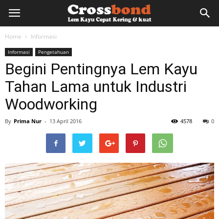
lemkayu.net
Home
Informasi
Informasi
Pengetahuan
–
Begini Pentingnya Lem Kayu
Tahan Lama untuk Industri
Lem
Woodworking
By
Prima Nur
-
13 April 2016
4578
0
Kayu,
HPL,
Kertas,