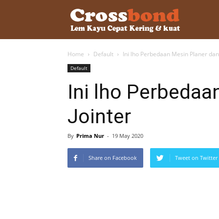
lemkayu.ne
Home
Default
Ini lho Perbedaan Mesin Planer dan 
–
Default
Ini lho Perbedaa
Lem
Jointer
Kayu,
By
Prima Nur
-
19 May 2020
Share on Facebook
Tweet on Twitter
HPL,
Kertas,