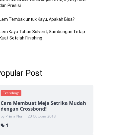
dan Presisi
Lem Tembak untuk Kayu, Apakah Bisa?
Lem Kayu Tahan Solvent, Sambungan Tetap
Kuat Setelah Finishing
opular Post
Trending:
Cara Membuat Meja Setrika Mudah
dengan Crossbond!
by Prima Nur
|
23 October 2018
1