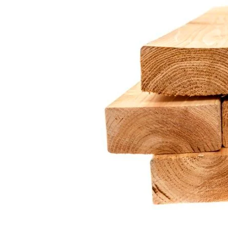
Vinyl
Cepat
Kering,
Kuat
&