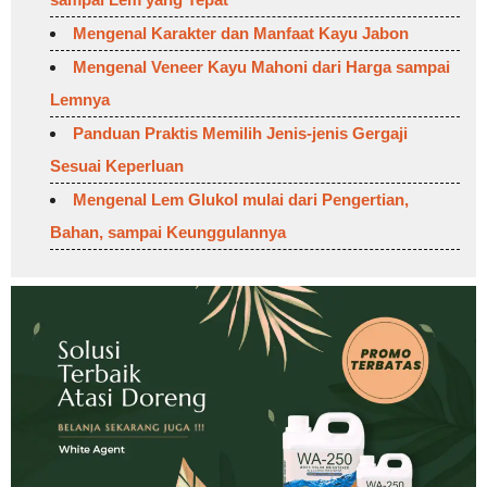
Mengenal Karakter dan Manfaat Kayu Jabon
Mengenal Veneer Kayu Mahoni dari Harga sampai
Lemnya
Panduan Praktis Memilih Jenis-jenis Gergaji
Sesuai Keperluan
Mengenal Lem Glukol mulai dari Pengertian,
Bahan, sampai Keunggulannya