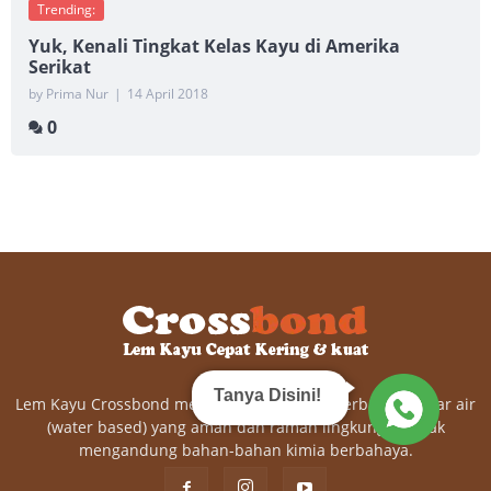
Trending:
Yuk, Kenali Tingkat Kelas Kayu di Amerika
Serikat
by Prima Nur
|
14 April 2018
0
Tanya Disini!
Lem Kayu Crossbond merupakan lem kayu berbahan dasar air
(water based) yang aman dan ramah lingkungan tidak
mengandung bahan-bahan kimia berbahaya.