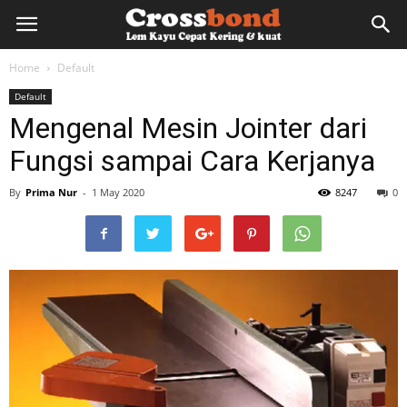
lemkayu.net
Home
Default
Default
–
Mengenal Mesin Jointer dari
Fungsi sampai Cara Kerjanya
Lem
By
Prima Nur
-
1 May 2020
8247
0
Kayu,
HPL,
Kertas,