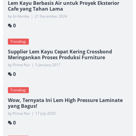
Lem Kayu Berbasis Air untuk Proyek Eksterior
Cafe yang Tahan Lama
by Iin Kartika
|
21 December 2024
0
Trending:
Supplier Lem Kayu Cepat Kering Crossbond
Meringankan Proses Produksi Furniture
by Prima Nur
|
5 January 2017
0
Trending:
Wow, Ternyata Ini Lem High Pressure Laminate
yang Bagus!
by Prima Nur
|
17 July 2020
0