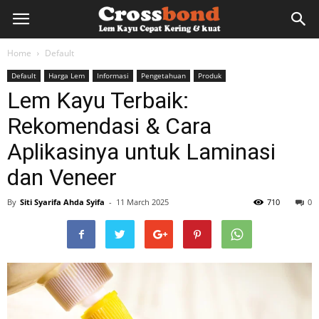
lemkayu.net
Home
Default
Default
Harga Lem
Informasi
Pengetahuan
Produk
–
Lem Kayu Terbaik:
Rekomendasi & Cara
Lem
Aplikasinya untuk Laminasi
dan Veneer
Kayu,
By
Siti Syarifa Ahda Syifa
-
11 March 2025
710
0
HPL,
Kertas,