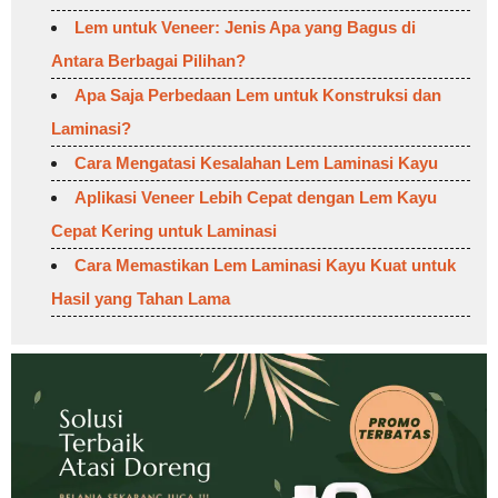
Lem untuk Veneer: Jenis Apa yang Bagus di
Antara Berbagai Pilihan?
Apa Saja Perbedaan Lem untuk Konstruksi dan
Laminasi?
Cara Mengatasi Kesalahan Lem Laminasi Kayu
Aplikasi Veneer Lebih Cepat dengan Lem Kayu
Cepat Kering untuk Laminasi
Cara Memastikan Lem Laminasi Kayu Kuat untuk
Hasil yang Tahan Lama