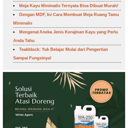
Meja Kayu Minimalis Ternyata Bisa Dibuat Murah!
Dengan MDF, Ini Cara Membuat Meja Ruang Tamu
Minimalis
Mengenal Aneka Jenis Kerajinan Kayu yang Perlu
Anda Tahu
Teakblock: Yuk Belajar Mulai dari Pengertian
Sampai Fungsinya!