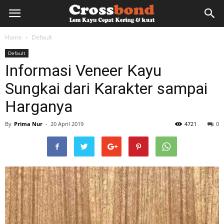
lemkayu.net
Home
Default
Default
–
Informasi Veneer Kayu
Sungkai dari Karakter sampai
Lem
Harganya
By
Prima Nur
-
20 April 2019
4721
0
Kayu,
HPL,
Kertas,