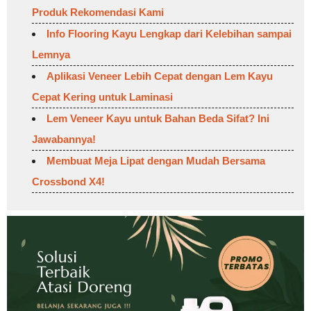
Produk Rekomendasi Kami
Info Flooring Kayu Lengkap dari Kelebihan sampai
Lemnya
Aplikasi Veneer Lebih Cepat dengan Lem Kayu
Cepat Kering untuk Laminasi
Lem Veneer Kayu untuk Bahan Beda Sifat? Ini
Jawabannya!
Membuat Meja Lipat dengan Mudah Bersama
Crossbond X4!