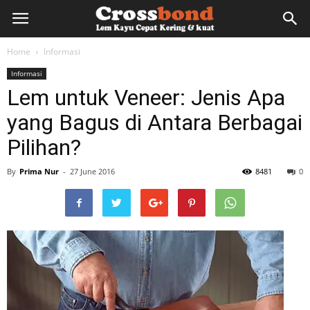
lemkayu.net
Home
Informasi
Informasi
–
Lem untuk Veneer: Jenis Apa
yang Bagus di Antara Berbagai
Lem
Pilihan?
By
Prima Nur
-
27 June 2016
8481
0
Kayu,
HPL,
Kertas,