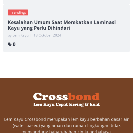
Trending:
Kesalahan Umum Saat Merekatkan Laminasi
Kayu yang Perlu Dihindari
by Lem Kayu
|
18 October 2024
0
Lem Kayu Crossbond merupakan lem kayu berbahan dasar air
(water based) yang aman dan ramah lingkungan tidak
mengandung bahan-bahan kimia berbahaya.