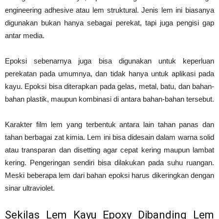
engineering adhesive atau lem struktural. Jenis lem ini biasanya
digunakan bukan hanya sebagai perekat, tapi juga pengisi gap
antar media.
Epoksi sebenarnya juga bisa digunakan untuk keperluan
perekatan pada umumnya, dan tidak hanya untuk aplikasi pada
kayu. Epoksi bisa diterapkan pada gelas, metal, batu, dan bahan-
bahan plastik, maupun kombinasi di antara bahan-bahan tersebut.
Karakter film lem yang terbentuk antara lain tahan panas dan
tahan berbagai zat kimia. Lem ini bisa didesain dalam warna solid
atau transparan dan disetting agar cepat kering maupun lambat
kering. Pengeringan sendiri bisa dilakukan pada suhu ruangan.
Meski beberapa lem dari bahan epoksi harus dikeringkan dengan
sinar ultraviolet.
Sekilas Lem Kayu Epoxy Dibanding Lem