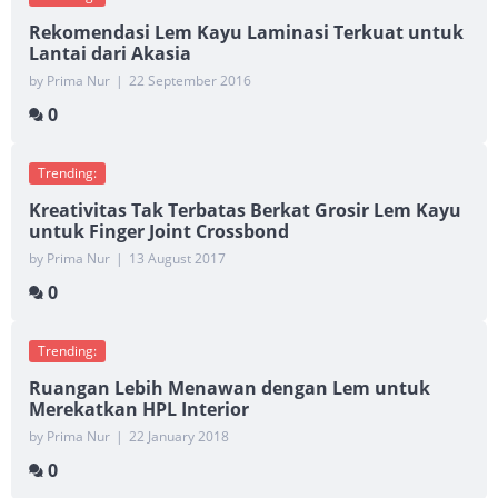
Rekomendasi Lem Kayu Laminasi Terkuat untuk
Lantai dari Akasia
by Prima Nur
|
22 September 2016
0
Trending:
Kreativitas Tak Terbatas Berkat Grosir Lem Kayu
untuk Finger Joint Crossbond
by Prima Nur
|
13 August 2017
0
Trending:
Ruangan Lebih Menawan dengan Lem untuk
Merekatkan HPL Interior
by Prima Nur
|
22 January 2018
0