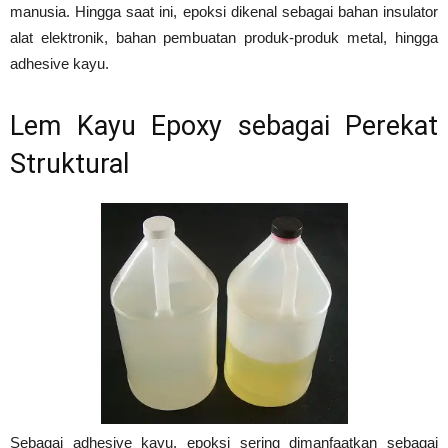
manusia. Hingga saat ini, epoksi dikenal sebagai bahan insulator
alat elektronik, bahan pembuatan produk-produk metal, hingga
adhesive kayu.
Lem Kayu Epoxy sebagai Perekat
Struktural
Sebagai adhesive kayu, epoksi sering dimanfaatkan sebagai