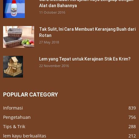
Alat dan Bahannya
11 October 2016
Tak Sulit, Ini Cara Membuat Keranjang Buah dari
Rotan
27 May 2018
Lem yang Tepat untuk Kerajinan Stik Es Krim?
22 November 2016
POPULAR CATEGORY
Informasi
839
Pengetahuan
756
Tips & Trik
288
lem kayu berkualitas
212