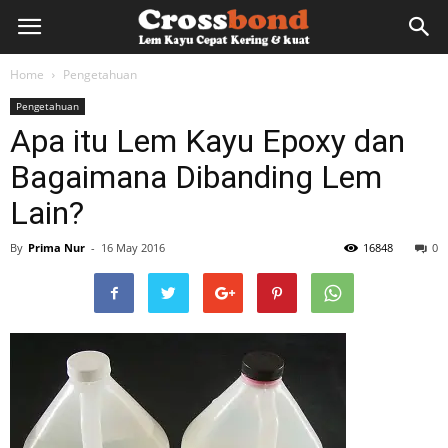
lemkayu.net
Home
Pengetahuan
Pengetahuan
–
Apa itu Lem Kayu Epoxy dan
Bagaimana Dibanding Lem
Lem
Lain?
By
Prima Nur
-
16 May 2016
16848
0
Kayu,
HPL,
Kertas,