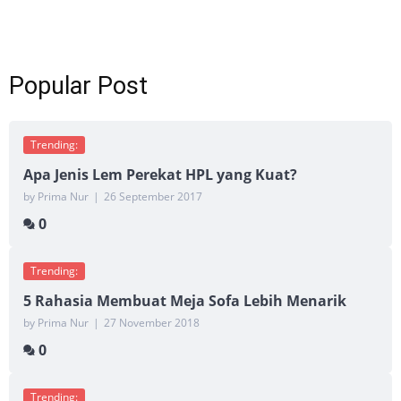
Popular Post
Trending:
Apa Jenis Lem Perekat HPL yang Kuat?
by Prima Nur
|
26 September 2017
0
Trending:
5 Rahasia Membuat Meja Sofa Lebih Menarik
by Prima Nur
|
27 November 2018
0
Trending: