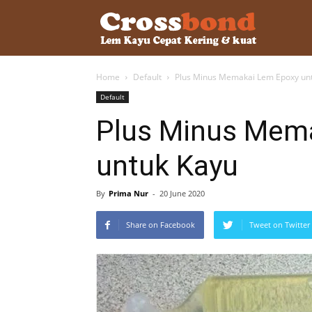
lemkayu.ne
Home
Default
Plus Minus Memakai Lem Epoxy un
–
Default
Plus Minus Mem
Lem
untuk Kayu
Kayu,
By
Prima Nur
-
20 June 2020
Share on Facebook
Tweet on Twitter
HPL,
Kertas,