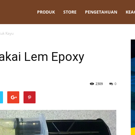
t
PRODUK
STORE
PENGETAHUAN
KEA
tuk Kayu
akai Lem Epoxy
2309
0