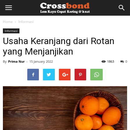
lemkayu.net
Home
Informasi
Informasi
–
Usaha Keranjang dari Rotan
yang Menjanjikan
Lem
By
Prima Nur
-
15 January 2022
1863
0
Kayu,
HPL,
Kertas,