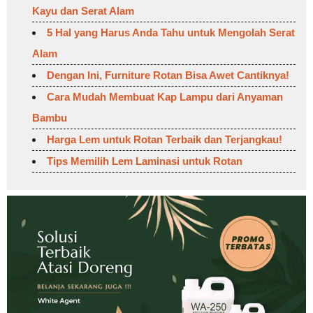
Kayu dan Serat Alam
5 Hal yang Harus Anda Tahu untuk Mengolah Serat
Alam
Dengan Ini, Furniture Rotan Bisa Awet Cantiknya!
Cara Mudah Membuat Kap Lampu dari Anyaman
Bambu
Harga Lem untuk Rotan Terbaik dan Terjangkau!
Tips Memilih Lem Laminasi untuk Rotan