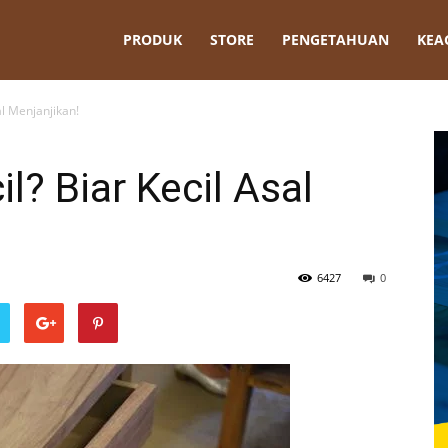
t
PRODUK
STORE
PENGETAHUAN
KEA
al Menjanjikan!
l? Biar Kecil Asal
6427
0