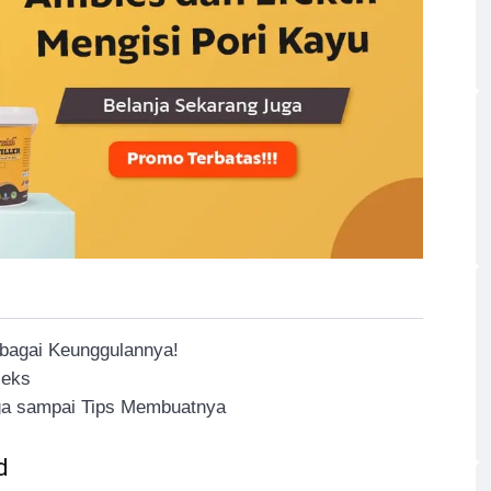
rbagai Keunggulannya!
leks
rga sampai Tips Membuatnya
d