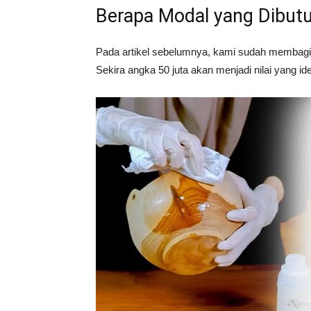
Berapa Modal yang Dibut
Tahan
Pada artikel sebelumnya, kami sudah membagik
Sekira angka 50 juta akan menjadi nilai yang id
Lama