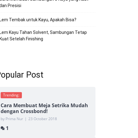
dan Presisi
Lem Tembak untuk Kayu, Apakah Bisa?
Lem Kayu Tahan Solvent, Sambungan Tetap
Kuat Setelah Finishing
opular Post
Trending:
Cara Membuat Meja Setrika Mudah
dengan Crossbond!
by Prima Nur
|
23 October 2018
1