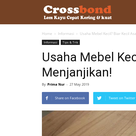
lemkayu.ne
Home
Informasi
Usaha Mebel Kecil? Biar Kecil As
–
Informasi
Tips & Trik
Usaha Mebel Keci
Lem
Menjanjikan!
Kayu,
By
Prima Nur
-
27 May 2019
Share on Facebook
Tweet on Twitter
HPL,
Kertas,