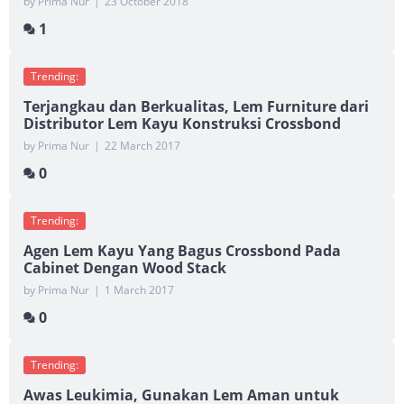
by Prima Nur
|
23 October 2018
1
Trending:
Terjangkau dan Berkualitas, Lem Furniture dari
Distributor Lem Kayu Konstruksi Crossbond
by Prima Nur
|
22 March 2017
0
Trending:
Agen Lem Kayu Yang Bagus Crossbond Pada
Cabinet Dengan Wood Stack
by Prima Nur
|
1 March 2017
0
Trending:
Awas Leukimia, Gunakan Lem Aman untuk