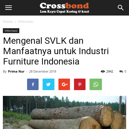
lemkayu.net
Home
Informasi
Informasi
–
Mengenal SVLK dan
Manfaatnya untuk Industri
Lem
Furniture Indonesia
By
Prima Nur
-
28 December 2018
2942
0
Kayu,
HPL,
Kertas,