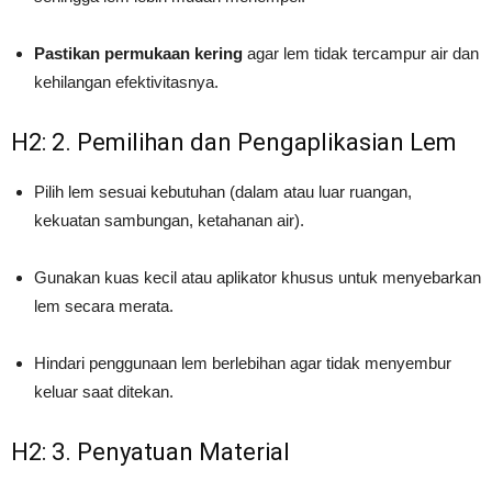
Pastikan permukaan kering
agar lem tidak tercampur air dan
kehilangan efektivitasnya.
H2: 2. Pemilihan dan Pengaplikasian Lem
Pilih lem sesuai kebutuhan (dalam atau luar ruangan,
kekuatan sambungan, ketahanan air).
Gunakan kuas kecil atau aplikator khusus untuk menyebarkan
lem secara merata.
Hindari penggunaan lem berlebihan agar tidak menyembur
keluar saat ditekan.
H2: 3. Penyatuan Material