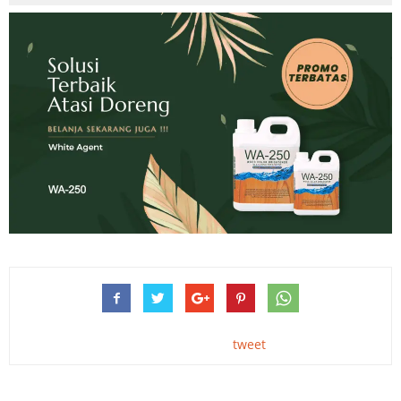
tweet