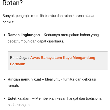
Rotan?
Banyak pengrajin memilih bambu dan rotan karena alasan
berikut:
Ramah lingkungan
– Keduanya merupakan bahan yang
cepat tumbuh dan dapat diperbarui.
Baca Juga :
Awas Bahaya Lem Kayu Mengandung
Formalin
Ringan namun kuat
– Ideal untuk furnitur dan dekorasi
rumah.
Estetika alami
– Memberikan kesan hangat dan tradisional
pada ruangan.