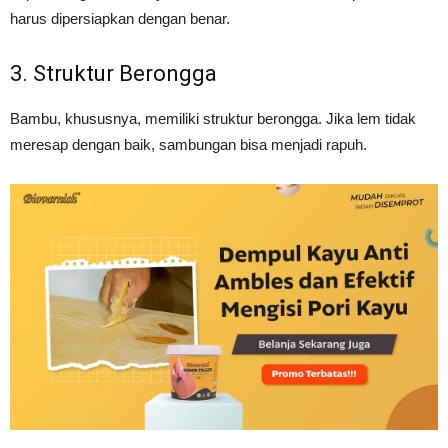
harus dipersiapkan dengan benar.
3. Struktur Berongga
Bambu, khususnya, memiliki struktur berongga. Jika lem tidak
meresap dengan baik, sambungan bisa menjadi rapuh.