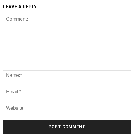
LEAVE A REPLY