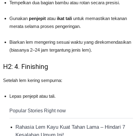
Tempelkan dua bagian bambu atau rotan secara presisi.
Gunakan
penjepit
atau
ikat tali
untuk memastikan tekanan
merata selama proses pengeringan.
Biarkan lem mengering sesuai waktu yang direkomendasikan
(biasanya 2–24 jam tergantung jenis lem).
H2: 4. Finishing
Setelah lem kering sempurna:
Lepas penjepit atau tali.
Popular Stories Right now
Rahasia Lem Kayu Kuat Tahan Lama – Hindari 7
Kesalahan Umum Ini!