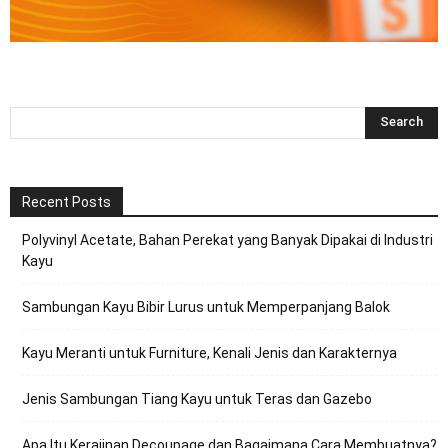
Recent Posts
Polyvinyl Acetate, Bahan Perekat yang Banyak Dipakai di Industri
Kayu
Sambungan Kayu Bibir Lurus untuk Memperpanjang Balok
Kayu Meranti untuk Furniture, Kenali Jenis dan Karakternya
Jenis Sambungan Tiang Kayu untuk Teras dan Gazebo
Apa Itu Kerajinan Decoupage dan Bagaimana Cara Membuatnya?