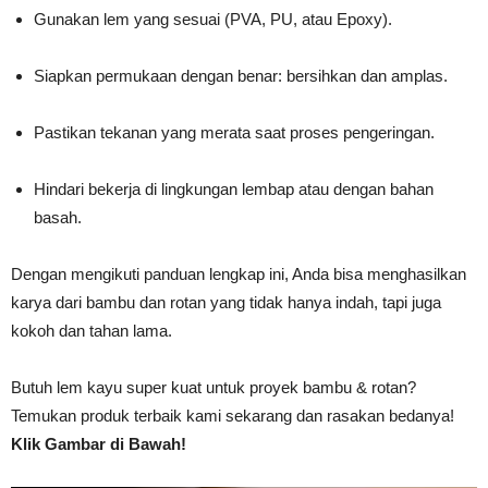
Gunakan lem yang sesuai (PVA, PU, atau Epoxy).
Siapkan permukaan dengan benar: bersihkan dan amplas.
Pastikan tekanan yang merata saat proses pengeringan.
Hindari bekerja di lingkungan lembap atau dengan bahan
basah.
Dengan mengikuti panduan lengkap ini, Anda bisa menghasilkan
karya dari bambu dan rotan yang tidak hanya indah, tapi juga
kokoh dan tahan lama.
Butuh lem kayu super kuat untuk proyek bambu & rotan?
Temukan produk terbaik kami sekarang dan rasakan bedanya!
Klik Gambar di Bawah!