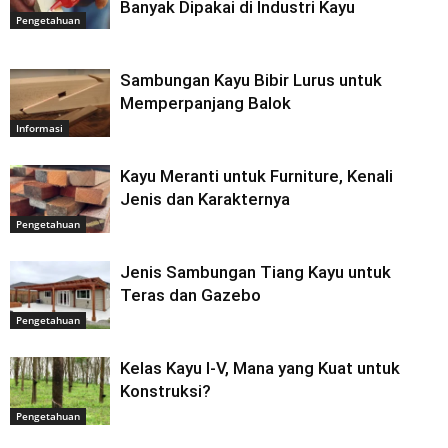
Banyak Dipakai di Industri Kayu
Pengetahuan
Sambungan Kayu Bibir Lurus untuk
Memperpanjang Balok
Informasi
Kayu Meranti untuk Furniture, Kenali
Jenis dan Karakternya
Pengetahuan
Jenis Sambungan Tiang Kayu untuk
Teras dan Gazebo
Pengetahuan
Kelas Kayu I-V, Mana yang Kuat untuk
Konstruksi?
Pengetahuan