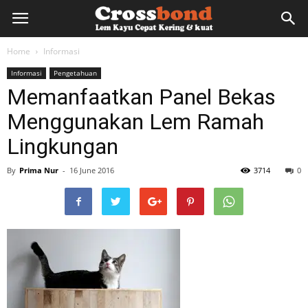
lemkayu.net
Home
Informasi
Informasi
Pengetahuan
–
Memanfaatkan Panel Bekas
Menggunakan Lem Ramah
Lem
Lingkungan
By
Prima Nur
-
16 June 2016
3714
0
Kayu,
HPL,
Kertas,