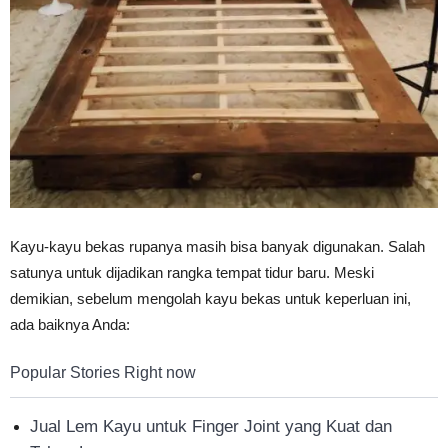
Kayu-kayu bekas rupanya masih bisa banyak digunakan. Salah
satunya untuk dijadikan rangka tempat tidur baru. Meski
demikian, sebelum mengolah kayu bekas untuk keperluan ini,
ada baiknya Anda:
Popular Stories Right now
Jual Lem Kayu untuk Finger Joint yang Kuat dan