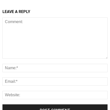
LEAVE A REPLY