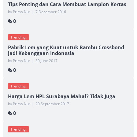
Tips Penting dan Cara Membuat Lampion Kertas
by Prima Nur
|
7 December 2016
0
Trending:
Pabrik Lem yang Kuat untuk Bambu Crossbond
jadi Kebanggaan Indonesia
by Prima Nur
|
30 June 2017
0
Trending:
Harga Lem HPL Surabaya Mahal? Tidak Juga
by Prima Nur
|
20 September 2017
0
Trending: