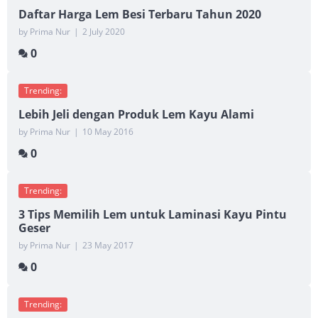
Daftar Harga Lem Besi Terbaru Tahun 2020
by Prima Nur
|
2 July 2020
0
Trending:
Lebih Jeli dengan Produk Lem Kayu Alami
by Prima Nur
|
10 May 2016
0
Trending:
3 Tips Memilih Lem untuk Laminasi Kayu Pintu
Geser
by Prima Nur
|
23 May 2017
0
Trending: