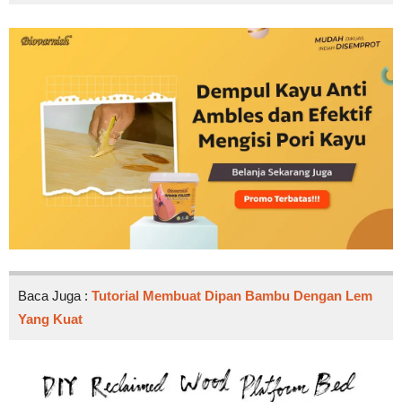
Baca Juga :
Tutorial Membuat Dipan Bambu Dengan Lem
Yang Kuat