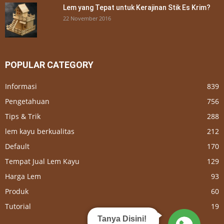
Lem yang Tepat untuk Kerajinan Stik Es Krim?
22 November 2016
POPULAR CATEGORY
Informasi
839
Pengetahuan
756
Tips & Trik
288
lem kayu berkualitas
212
Default
170
Tempat Jual Lem Kayu
129
Harga Lem
93
Produk
60
Tutorial
19
Tanya Disini!