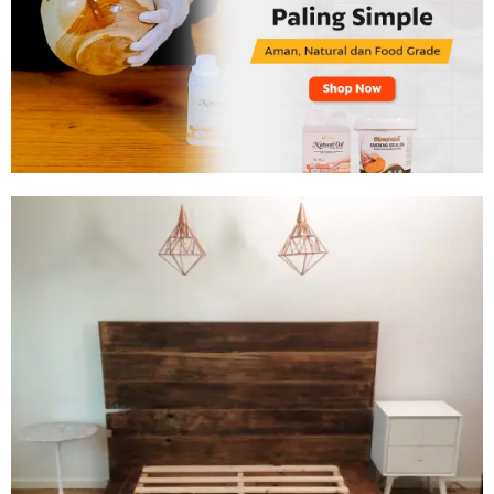
Tahan
Lama