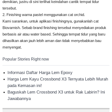
demikian, justru di sini terlihat keindahan cantik tempat tidur
tersebut.
2. Finishing warna pastel menggunakan cat orchid.
Kami sarankan, untuk aplikasi finishingnya, gunakanlah cat
Biovarnish. Sebab brand finishing tersebut menyediakan produk
berbasis air atau water based. Sehingga tempat tidur yang baru
dihasilkan akan jauh lebih aman dan tidak menyebabkan bau
menyengat.
Popular Stories Right now
Informasi Daftar Harga Lem Epoxy
Harga Lem Kayu Crossbond X3 Ternyata Lebih Murah
pada Kemasan ini!
Baguskah Lem Crossbond X3 untuk Rak Labirin? Ini
Jawabannya