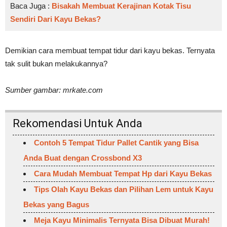
Baca Juga :
Bisakah Membuat Kerajinan Kotak Tisu
Sendiri Dari Kayu Bekas?
Demikian cara membuat tempat tidur dari kayu bekas. Ternyata
tak sulit bukan melakukannya?
Sumber gambar: mrkate.com
Rekomendasi Untuk Anda
Contoh 5 Tempat Tidur Pallet Cantik yang Bisa
Anda Buat dengan Crossbond X3
Cara Mudah Membuat Tempat Hp dari Kayu Bekas
Tips Olah Kayu Bekas dan Pilihan Lem untuk Kayu
Bekas yang Bagus
Meja Kayu Minimalis Ternyata Bisa Dibuat Murah!