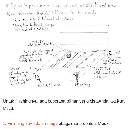
Untuk finishingnya, ada beberapa pilihan yang bisa Anda lakukan.
Misal:
1.
Finishing kayu daur ulang
sebagaimana contoh. Meski