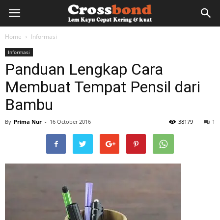
lemkayu.net
Home
Informasi
Informasi
–
Panduan Lengkap Cara
Membuat Tempat Pensil dari
Lem
Bambu
By
Prima Nur
-
16 October 2016
38179
1
Kayu,
HPL,
Kertas,