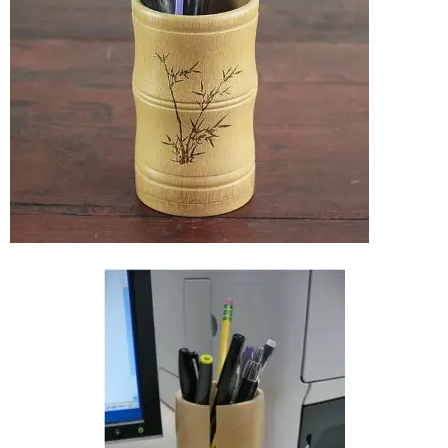
Vinyl
Cepat
Kering,
Kuat
&