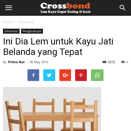
lemkayu.net
Home
Informasi
Informasi
Pengetahuan
–
Ini Dia Lem untuk Kayu Jati
Belanda yang Tepat
Lem
By
Prima Nur
-
30 May 2016
5272
0
Kayu,
HPL,
Kertas,