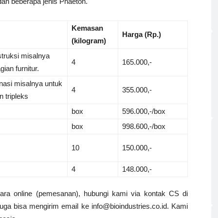
dan beberapa jenis Phaeton.
Kemasan
Harga (Rp.)
(kilogram)
struksi misalnya
4
165.000,-
an furnitur.
inasi misalnya untuk
4
355.000,-
 tripleks
box
596.000,-/box
box
998.600,-/box
10
150.000,-
4
148.000,-
ara online (pemesanan), hubungi kami via kontak CS di
a bisa mengirim email ke info@bioindustries.co.id. Kami