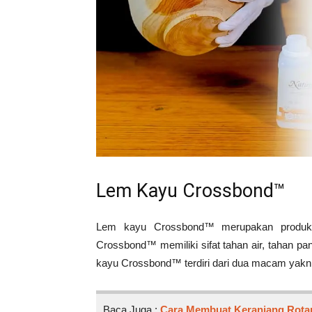
Lem Kayu Crossbond™
Lem kayu Crossbond™ merupakan produk 
Crossbond™ memiliki sifat tahan air, tahan p
kayu Crossbond™ terdiri dari dua macam yakni
Baca Juga :
Cara Membuat Keranjang Rota