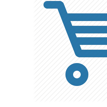
Vinyl
Cepat
Kering,
Kuat
&