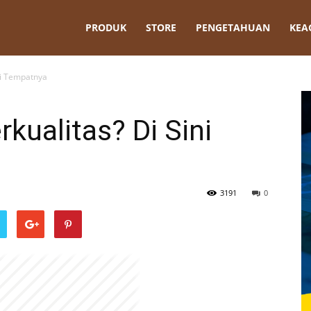
t
PRODUK
STORE
PENGETAHUAN
KEA
ni Tempatnya
kualitas? Di Sini
3191
0