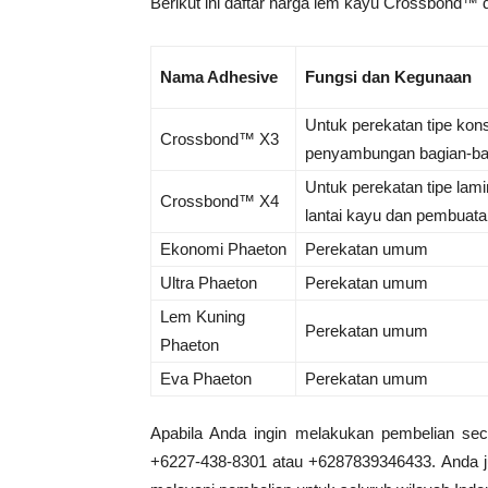
Berikut ini daftar harga lem kayu Crossbond™ 
Nama Adhesive
Fungsi dan Kegunaan
Untuk perekatan tipe kon
Crossbond™ X3
penyambungan bagian-bagi
Untuk perekatan tipe lam
Crossbond™ X4
lantai kayu dan pembuatan
Ekonomi Phaeton
Perekatan umum
Ultra Phaeton
Perekatan umum
Lem Kuning
Perekatan umum
Phaeton
Eva Phaeton
Perekatan umum
Apabila Anda ingin melakukan pembelian sec
+6227-438-8301 atau +6287839346433. Anda jug