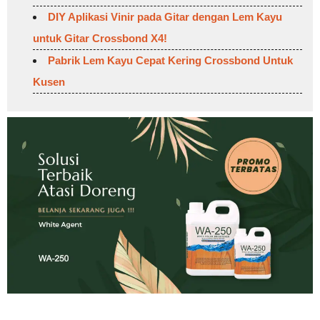
DIY Aplikasi Vinir pada Gitar dengan Lem Kayu
untuk Gitar Crossbond X4!
Pabrik Lem Kayu Cepat Kering Crossbond Untuk
Kusen