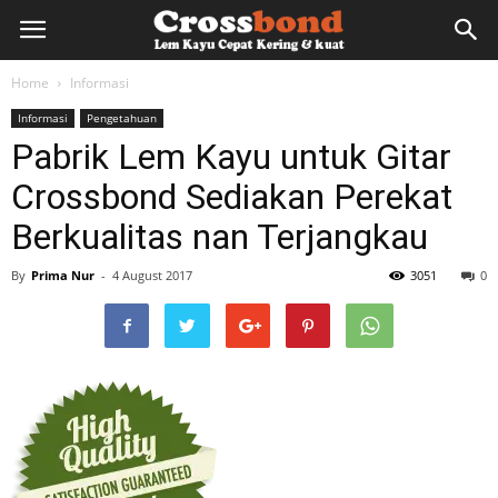
lemkayu.net
Home
Informasi
Informasi
Pengetahuan
–
Pabrik Lem Kayu untuk Gitar
Crossbond Sediakan Perekat
Lem
Berkualitas nan Terjangkau
By
Prima Nur
-
4 August 2017
3051
0
Kayu,
HPL,
Kertas,