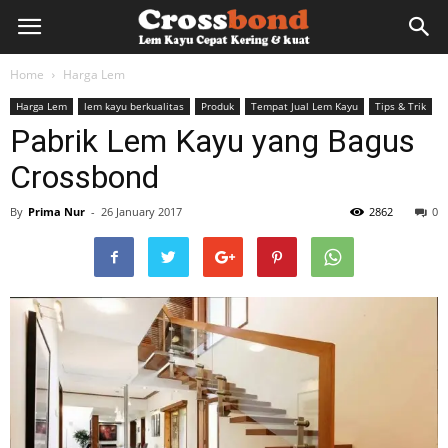
lemkayu.net
Home
Harga Lem
Harga Lem
lem kayu berkualitas
Produk
Tempat Jual Lem Kayu
Tips & Trik
–
Pabrik Lem Kayu yang Bagus
Crossbond
Lem
By
Prima Nur
-
26 January 2017
2862
0
Kayu,
HPL,
Kertas,