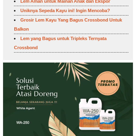
Lem Aman untuk Mainan Anak dan Ekspor
Uniknya Sepeda Kayu ini! Ingin Mencoba?
Grosir Lem Kayu Yang Bagus Crossbond Untuk
Balkon
Lem yang Bagus untuk Tripleks Ternyata
Crossbond